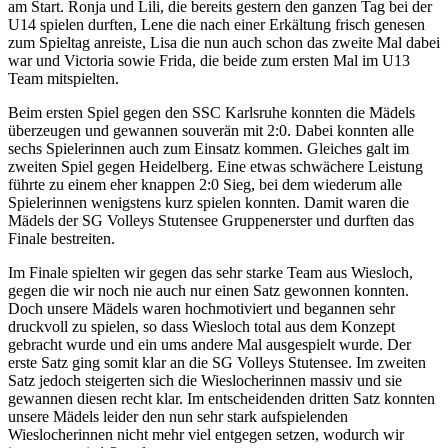
am Start. Ronja und Lili, die bereits gestern den ganzen Tag bei der
U14 spielen durften, Lene die nach einer Erkältung frisch genesen
zum Spieltag anreiste, Lisa die nun auch schon das zweite Mal dabei
war und Victoria sowie Frida, die beide zum ersten Mal im U13
Team mitspielten.
Beim ersten Spiel gegen den SSC Karlsruhe konnten die Mädels
überzeugen und gewannen souverän mit 2:0. Dabei konnten alle
sechs Spielerinnen auch zum Einsatz kommen. Gleiches galt im
zweiten Spiel gegen Heidelberg. Eine etwas schwächere Leistung
führte zu einem eher knappen 2:0 Sieg, bei dem wiederum alle
Spielerinnen wenigstens kurz spielen konnten. Damit waren die
Mädels der SG Volleys Stutensee Gruppenerster und durften das
Finale bestreiten.
Im Finale spielten wir gegen das sehr starke Team aus Wiesloch,
gegen die wir noch nie auch nur einen Satz gewonnen konnten.
Doch unsere Mädels waren hochmotiviert und begannen sehr
druckvoll zu spielen, so dass Wiesloch total aus dem Konzept
gebracht wurde und ein ums andere Mal ausgespielt wurde. Der
erste Satz ging somit klar an die SG Volleys Stutensee. Im zweiten
Satz jedoch steigerten sich die Wieslocherinnen massiv und sie
gewannen diesen recht klar. Im entscheidenden dritten Satz konnten
unsere Mädels leider den nun sehr stark aufspielenden
Wieslocherinnen nicht mehr viel entgegen setzen, wodurch wir