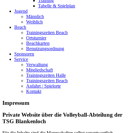
Training
Tabelle & Spielplan
Jugend
Männlich
Weiblich
Beach
Trainingszeiten Beach
Ortsturnier
Beachkarten
Benutzungsordnung
Sponsoren
Service
Verwaltung
Mitgliedschaft
Trainingszeiten Halle
Trainingszeiten Beach
Anfahrt / Spielorte
Kontakt
Impressum
Private Website über die Volleyball-Abteilung der
TSG Blankenloch
Für die Inhalte sind die Mannschaften selbst verantwortlich.