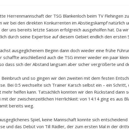
te Herrenmannschaft der TSG Blankenloch beim TV Flehingen zu 
 wir bei den direkten Konkurrenten im Abstiegskampf natürlich 
, der uns bereits letzte Saison erfolgreich ausgeholfen hat. Da w
ich durch seine Expertise auf diesem Gebiet endlich den ersten S
unächst ausgeglichenem Beginn dann doch wieder eine frühe Führung
 schaffte anschließend auch die TSG immer wieder ein paar klein
so dass sich der Abstand langsam aber sicher vergrößerte und de
in Beinbruch und so gingen wir den zweiten mit dem festen Entsc
se. Bei 0:5 wechselte sich Trainer Karsch selbst ein – ein Schritt,
ht mehr helfen kann. Tatsächlich konnten wir den Rückstand dann 
 mit der zwischenzeitlichen Herrlichkeit: von 14:14 ging es aus B
amit bereits weg.
ausgeglichenes Spiel, keine Mannschaft konnte sich entscheidend 
 und das Debüt von Till Rädler, der zum ersten Mal in der dritt