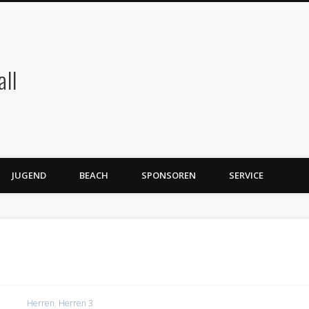
TSG Blankenloch Volleyball
JUGEND
BEACH
SPONSOREN
SERVICE
Herren
,
Herren 3