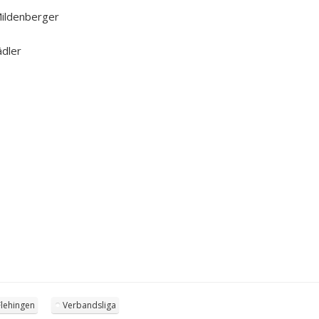
Mildenberger
ädler
Flehingen
Verbandsliga