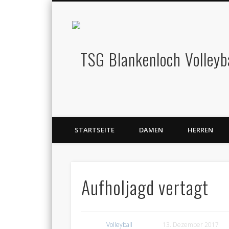
Facebook
Pinterest
Vimeo
Volleyball Dritte Liga
STARTSEITE
DAMEN
HERREN
Aufholjagd vertagt
Volleyball
13. Dezember 2017