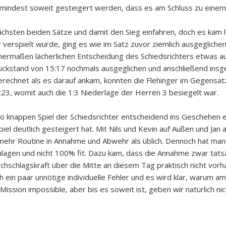
mindest soweit gesteigert werden, dass es am Schluss zu einem 
 nächsten beiden Sätze und damit den Sieg einfahren, doch es kam 
erspielt wurde, ging es wie im Satz zuvor ziemlich ausgeglichen 
nermaßen lächerlichen Entscheidung des Schiedsrichters etwas a
ückstand von 15:17 nochmals ausgeglichen und anschließend insg
rechnet als es darauf ankam, konnten die Flehinger im Gegensat
:23, womit auch die 1:3 Niederlage der Herren 3 besiegelt war.
m so knappen Spiel der Schiedsrichter entscheidend ins Geschehen
iel deutlich gesteigert hat. Mit Nils und Kevin auf Außen und Jan 
h mehr Routine in Annahme und Abwehr als üblich. Dennoch hat man
lagen und nicht 100% fit. Dazu kam, dass die Annahme zwar tats
rchschlagskraft über die Mitte an diesem Tag praktisch nicht vor
 ein paar unnötige individuelle Fehler und es wird klar, warum a
ssion impossible, aber bis es soweit ist, geben wir natürlich nic