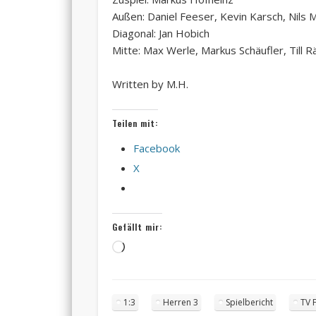
Außen: Daniel Feeser, Kevin Karsch, Nils 
Diagonal: Jan Hobich
Mitte: Max Werle, Markus Schäufler, Till R
Written by M.H.
Teilen mit:
Facebook
X
Gefällt mir:
Wird
geladen …
1:3
Herren 3
Spielbericht
TV 