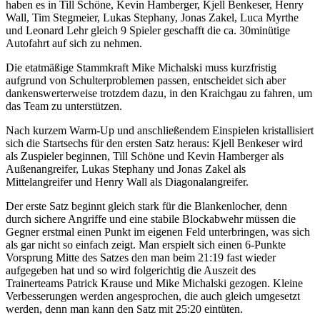
haben es in Till Schöne, Kevin Hamberger, Kjell Benkeser, Henry
Wall, Tim Stegmeier, Lukas Stephany, Jonas Zakel, Luca Myrthe
und Leonard Lehr gleich 9 Spieler geschafft die ca. 30minütige
Autofahrt auf sich zu nehmen.
Die etatmäßige Stammkraft Mike Michalski muss kurzfristig
aufgrund von Schulterproblemen passen, entscheidet sich aber
dankenswerterweise trotzdem dazu, in den Kraichgau zu fahren, um
das Team zu unterstützen.
Nach kurzem Warm-Up und anschließendem Einspielen kristallisiert
sich die Startsechs für den ersten Satz heraus: Kjell Benkeser wird
als Zuspieler beginnen, Till Schöne und Kevin Hamberger als
Außenangreifer, Lukas Stephany und Jonas Zakel als
Mittelangreifer und Henry Wall als Diagonalangreifer.
Der erste Satz beginnt gleich stark für die Blankenlocher, denn
durch sichere Angriffe und eine stabile Blockabwehr müssen die
Gegner erstmal einen Punkt im eigenen Feld unterbringen, was sich
als gar nicht so einfach zeigt. Man erspielt sich einen 6-Punkte
Vorsprung Mitte des Satzes den man beim 21:19 fast wieder
aufgegeben hat und so wird folgerichtig die Auszeit des
Trainerteams Patrick Krause und Mike Michalski gezogen. Kleine
Verbesserungen werden angesprochen, die auch gleich umgesetzt
werden, denn man kann den Satz mit 25:20 eintüten.