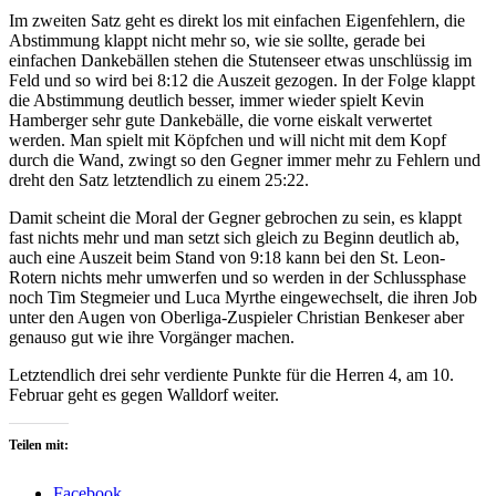
Im zweiten Satz geht es direkt los mit einfachen Eigenfehlern, die
Abstimmung klappt nicht mehr so, wie sie sollte, gerade bei
einfachen Dankebällen stehen die Stutenseer etwas unschlüssig im
Feld und so wird bei 8:12 die Auszeit gezogen. In der Folge klappt
die Abstimmung deutlich besser, immer wieder spielt Kevin
Hamberger sehr gute Dankebälle, die vorne eiskalt verwertet
werden. Man spielt mit Köpfchen und will nicht mit dem Kopf
durch die Wand, zwingt so den Gegner immer mehr zu Fehlern und
dreht den Satz letztendlich zu einem 25:22.
Damit scheint die Moral der Gegner gebrochen zu sein, es klappt
fast nichts mehr und man setzt sich gleich zu Beginn deutlich ab,
auch eine Auszeit beim Stand von 9:18 kann bei den St. Leon-
Rotern nichts mehr umwerfen und so werden in der Schlussphase
noch Tim Stegmeier und Luca Myrthe eingewechselt, die ihren Job
unter den Augen von Oberliga-Zuspieler Christian Benkeser aber
genauso gut wie ihre Vorgänger machen.
Letztendlich drei sehr verdiente Punkte für die Herren 4, am 10.
Februar geht es gegen Walldorf weiter.
Teilen mit:
Facebook