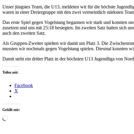
Unser jüngstes Team, die U13, meldeten wir für die höchste Jugendlig
waren in einer Dreiergruppe mit den zwei vermeintlich stärksten T
Das erste Spiel gegen Vogelstang begannen wir stark und konnten uns
zusetzen und uns mit 25:18 besiegten. Im zweiten Satz hatten sich un
auch den zweiten Satz.
Als Gruppen-Zweiter spielten wir damit um Platz 3. Die Zwischenrund
mussten wir nochmals gegen Vogelstang spielen. Diesmal konnten wir
Damit steht ein dritter Platz in der höchsten U13 Jugendliga von Nor
Teilen mit:
Facebook
X
Gefällt mir:
Wird
geladen …