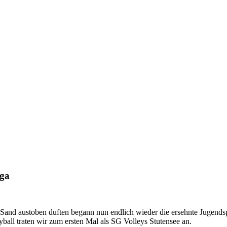
iga
nd austoben duften begann nun endlich wieder die ersehnte Jugends
ll traten wir zum ersten Mal als SG Volleys Stutensee an.