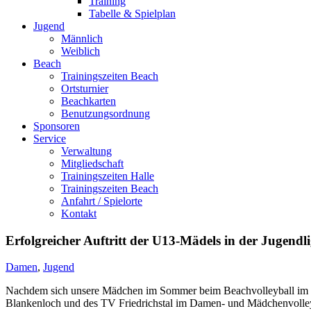
Training
Tabelle & Spielplan
Jugend
Männlich
Weiblich
Beach
Trainingszeiten Beach
Ortsturnier
Beachkarten
Benutzungsordnung
Sponsoren
Service
Verwaltung
Mitgliedschaft
Trainingszeiten Halle
Trainingszeiten Beach
Anfahrt / Spielorte
Kontakt
Erfolgreicher Auftritt der U13-Mädels in der Jugendl
Damen
,
Jugend
Nachdem sich unsere Mädchen im Sommer beim Beachvolleyball im Sa
Blankenloch und des TV Friedrichstal im Damen- und Mädchenvolleyba