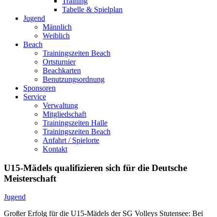
Training
Tabelle & Spielplan
Jugend
Männlich
Weiblich
Beach
Trainingszeiten Beach
Ortsturnier
Beachkarten
Benutzungsordnung
Sponsoren
Service
Verwaltung
Mitgliedschaft
Trainingszeiten Halle
Trainingszeiten Beach
Anfahrt / Spielorte
Kontakt
U15-Mädels qualifizieren sich für die Deutsche
Meisterschaft
Jugend
Großer Erfolg für die U15-Mädels der SG Volleys Stutensee: Bei