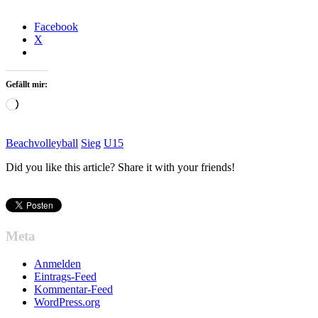
Facebook
X
Gefällt mir:
Wird
geladen …
Beachvolleyball
Sieg
U15
Did you like this article? Share it with your friends!
Meta
Anmelden
Eintrags-Feed
Kommentar-Feed
WordPress.org