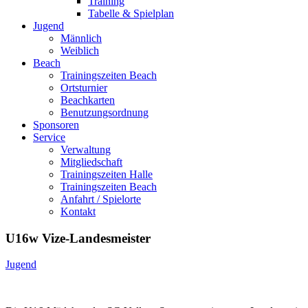
Training
Tabelle & Spielplan
Jugend
Männlich
Weiblich
Beach
Trainingszeiten Beach
Ortsturnier
Beachkarten
Benutzungsordnung
Sponsoren
Service
Verwaltung
Mitgliedschaft
Trainingszeiten Halle
Trainingszeiten Beach
Anfahrt / Spielorte
Kontakt
U16w Vize-Landesmeister
Jugend