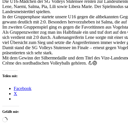
Die U16-Mädchen der SG Volleys Stutensee reisten zur Landesmeister
Lene, Naemi, Salma, Pia, Lili sowie Libera Marie. Der Spielmodus s
Landesmeistertitel spielten.
In der Gruppenphase startete unsere U16 gegen die altbekannten Geg
gewann deutlich mit 2:0. Besonders hervorzuheben ist Salma, die auf 
Im zweiten Gruppenspiel ging es gegen die Favoritinnen aus Vogelstan
Als Gruppenzweiter zog man ins Halbfinale ein und traf dort auf den
sich verdient mit 2:0 durch. Außenangreiferin Lene sorgte mit einer
viel Übersicht zum Sieg und setzte die Angreiferinnen immer wieder
Damit stand die SG Volleys Stutensee im Finale – erneut gegen Vogel
präsentierten sich sehr stark.
Mit dem Gewinn der Silbermedaille und dem Titel des Vize-Landesmei
Crème des nordbadischen Volleyballs gehören. 💪🏐
Teilen mit:
Facebook
X
Gefällt mir:
Wird
geladen …