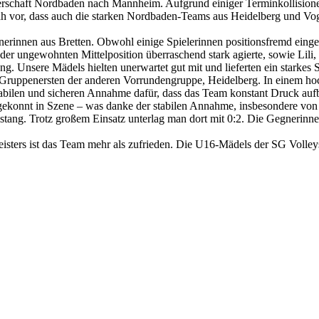
schaft Nordbaden nach Mannheim. Aufgrund einiger Terminkollisionen 
ah vor, dass auch die starken Nordbaden-Teams aus Heidelberg und Vo
nerinnen aus Bretten. Obwohl einige Spielerinnen positionsfremd eing
der ungewohnten Mittelposition überraschend stark agierte, sowie Lili,
g. Unsere Mädels hielten unerwartet gut mit und lieferten ein starkes
 Gruppenersten der anderen Vorrundengruppe, Heidelberg. In einem hoc
 stabilen und sicheren Annahme dafür, dass das Team konstant Druck au
 gekonnt in Szene – was danke der stabilen Annahme, insbesondere von
stang. Trotz großem Einsatz unterlag man dort mit 0:2. Die Gegnerinne
sters ist das Team mehr als zufrieden. Die U16-Mädels der SG Volleys