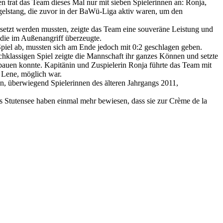
trat das Team dieses Mal nur mit sieben Spielerinnen an: Ronja,
gelstang, die zuvor in der BaWü-Liga aktiv waren, um den
esetzt werden mussten, zeigte das Team eine souveräne Leistung und
 die im Außenangriff überzeugte.
 Spiel ab, mussten sich am Ende jedoch mit 0:2 geschlagen geben.
hklassigen Spiel zeigte die Mannschaft ihr ganzes Können und setzte
fbauen konnte. Kapitänin und Zuspielerin Ronja führte das Team mit
 Lene, möglich war.
n, überwiegend Spielerinnen des älteren Jahrgangs 2011,
 Stutensee haben einmal mehr bewiesen, dass sie zur Crème de la