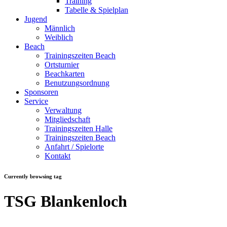
Training
Tabelle & Spielplan
Jugend
Männlich
Weiblich
Beach
Trainingszeiten Beach
Ortsturnier
Beachkarten
Benutzungsordnung
Sponsoren
Service
Verwaltung
Mitgliedschaft
Trainingszeiten Halle
Trainingszeiten Beach
Anfahrt / Spielorte
Kontakt
Currently browsing tag
TSG Blankenloch