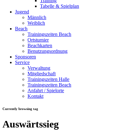
Training
Tabelle & Spielplan
Jugend
Männlich
Weiblich
Beach
Trainingszeiten Beach
Ortsturnier
Beachkarten
Benutzungsordnung
Sponsoren
Service
Verwaltung
Mitgliedschaft
Trainingszeiten Halle
Trainingszeiten Beach
Anfahrt / Spielorte
Kontakt
Currently browsing tag
Auswärtssieg